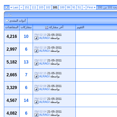
1 من 191
«
First
<
51
91
99
100
101
102
103
111
151
>
Last
»
أدوات المنتدى
التقييم
آخر مشاركة
مشاركات
المشاهدات
02:19 PM
21-05-2011
4,216
10
بواسطة
ALRAGI
02:18 PM
21-05-2011
2,997
6
بواسطة
ALRAGI
02:17 PM
21-05-2011
5,182
13
بواسطة
ALRAGI
02:15 PM
21-05-2011
2,665
7
بواسطة
ALRAGI
02:08 PM
21-05-2011
3,329
6
بواسطة
ALRAGI
02:07 PM
21-05-2011
4,567
14
بواسطة
ALRAGI
02:04 PM
21-05-2011
4,082
6
بواسطة
ALRAGI