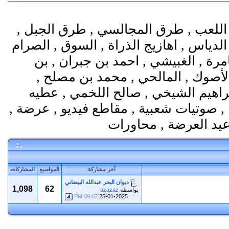
اللعب , طرق المجالسي , طرق الجبل ,
الدياس , اهازيج الذراة , السوق , الصرام
مرة , الغبيشي , احمد بن جبران , بن
الأصوك , المالحي , محمد بن مصلح ,
ابراهيم الشيخي , صالح اللخمي , عطيه
, صوتيات شعبية , مقاطع فيديو , عرضة ,
آخر مشاركة
المواضيع
المشاركات
ديوان البحر عبدالله البيضاني
1,098
62
بواسطة
azazaz
09:07 PM
25-01-2025