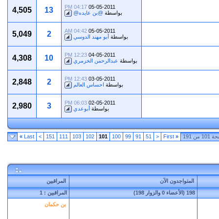
04:17 PM
05-05-2011
4,505
13
بواسطة
@بن عايده@
04:42 AM
05-05-2011
5,049
2
بواسطة
أبو مهند الدوسي
12:23 PM
04-05-2011
4,308
10
بواسطة
عبدالرحمن الخزمري
12:43 PM
03-05-2011
2,848
2
بواسطة
احساس العالم
06:03 PM
02-05-2011
2,980
3
بواسطة
أبوعدي
1 من 191
«
First
<
51
91
99
100
101
102
103
111
151
>
Last
»
المتواجدون الآن
المراقبين
198 (الأعضاء 0 والزوار 198)
المراقبين : 1
بن حكمان