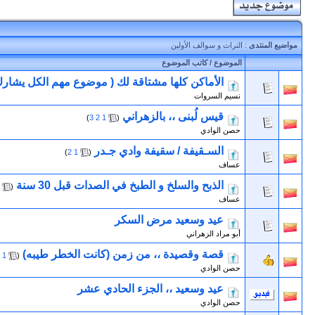
مواضيع المنتدى
: التراث و سوالف الأولين
الموضوع
/
كاتب الموضوع
الأماكن كلها مشتاقة لك ( موضوع مهم الكل يشارك
نسيم السروات
قيس لُبنى ،، بالزهراني
‏
)
3
2
1
(
حصن الوادي
السـقيفة / سقيفة وادي جـدر
‏
)
2
1
(
عساف
الذبح والسلخ و الطبخ في الصدات قبل 30 سنة
‏
(
عساف
عيد وسعيد مرض السكر
أبو مراد الزهراني
قصة وقصيدة ،، من زمن (كانت الخطر طيبه)
‏
1
(
حصن الوادي
عيد وسعيد ،، الجزء الحادي عشر
حصن الوادي