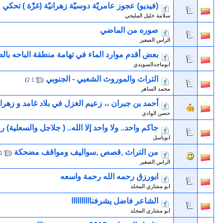
(فيديو) عجوز عامريّة دوسيّة زهرانيّة (غزّة ) تحكي عن ق
سلامة خليل المليحي
صوره من الماضي
الراس الصغير
بعض أقدم موارد الماء في تهامة منطقة الباحه بال
ابوماجدالسويدي
التراث والموروث الشعبي - الجنوبي
‏
)
2
1
(
محمد الساهر
أحمد بن جبران ،، زعيم الغزل في بلاد غامد و زهرا
حصن الوادي
جاكم واحد.. ولا واحد إلا الله.. ( جلاجل والسعلية
ابوباسل
من التراث ,قصص ,سواليف ومواقف مضحكة
‏
1
(
الراس الصغير
ابورزق رحمه الله رحمة واسعه
ابو مشاري المجلد
الشاعر فاضل يشرفناااااااااا
ابو مشاري المجلد