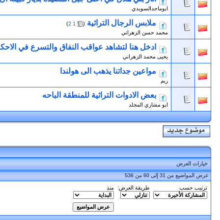
ابوماجدالسويدي
ملابس الرجال التراثية
‏
)
2
1
(
محمد حسن الزهراني
ادخل هنا لتشاهد عواقب النفاق والتسرع في الاحك
يحيى محمد الزهراني
مواعين جداتنا يذهب الى هولندا
ريم
بعض الادوات التراثية للمنطقة الباحه
ابو مشاري المجلد
خيارات العرض
عرض المواضيع من 31 إلى 60 من 536
ترتيب حسب
طريقة العرض:
منذ