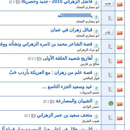
فاضل الزهراني 2015 - جديد وحصريااا
‏
)
2
1
(
ابو مشاري المجلد
ياااااااااااااااااااااااالله
ابو مشاري المجلد
قبائل زهران في عمان
ابو مشاري المجلد
قصة الشاعر محمد بن ثامره الزهراني ونشأته ووفا
أبو مراد الزهراني
أهازيج شعبيه الحلقة الأولى
‏
)
3
2
1
(
صالح بن فارس
قصة علم من زهران : مع العريكة بأردب حَبْ
فواز المالحي
عيد وسعيد الجزء التاسع ....
نسيم السروات
الشيبان والمصارعة
‏
)
2
1
(
حصن الوادي
متحف سعيد بن عمر الزهراني
‏
)
2
1
(
هبوب الشرق
اثار بني هلال في اعلى جبل المصيده بديار قبيلة آ