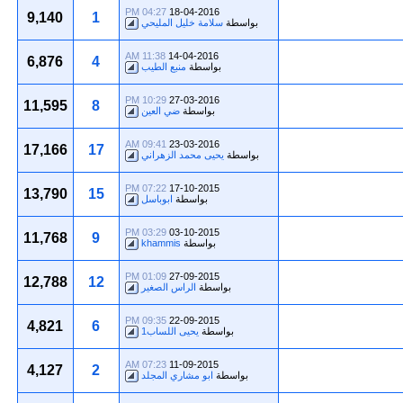
04:27 PM
18-04-2016
9,140
1
بواسطة
سلامة خليل المليحي
11:38 AM
14-04-2016
6,876
4
بواسطة
منبع الطيب
10:29 PM
27-03-2016
11,595
8
بواسطة
ضي العين
09:41 AM
23-03-2016
17,166
17
بواسطة
يحيى محمد الزهراني
07:22 PM
17-10-2015
13,790
15
بواسطة
ابوباسل
03:29 PM
03-10-2015
11,768
9
بواسطة
khammis
01:09 PM
27-09-2015
12,788
12
بواسطة
الراس الصغير
09:35 PM
22-09-2015
4,821
6
بواسطة
يحيى اللساب1
07:23 AM
11-09-2015
4,127
2
بواسطة
ابو مشاري المجلد