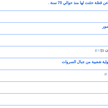
صّة حثتت لها منذ حوالي 70 سنة .
صور
ن
‏
)
2
1
(
) رواية شعبية من جبال السروات
)
2