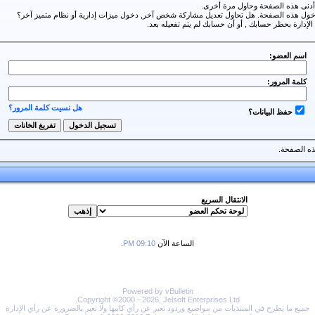
 أدنى هذه الصفحة وحاول مرة أخرى.
لدخول هذه الصفحة. هل تحاول تعديل مشاركة شخص آخر, دخول ميزات إدارية أو نظام متميز آخر؟
الإدارة بحظر حسابك , أو أن حسابك لم يتم تفعيله بعد.
اسم العضو:
كلمة المرور:
هل نسيت كلمة المرور؟
حفظ البيانات؟
ه الصفحة.
الانتقال السريع
الساعة الآن
09:10 PM
.
Powered by vBulletin
Copyright ©2000 - 2026, Jelsoft Enterprises Ltd.
جميع ما يطرح في المنتديات من مواضيع وردود تعبر عن رأي كاتبها ولا تعبر بالضرورة عن رأي الإدارة