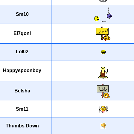
Sm10
El7qoni
Lol02
Happyspoonboy
Belsha
Sm11
Thumbs Down