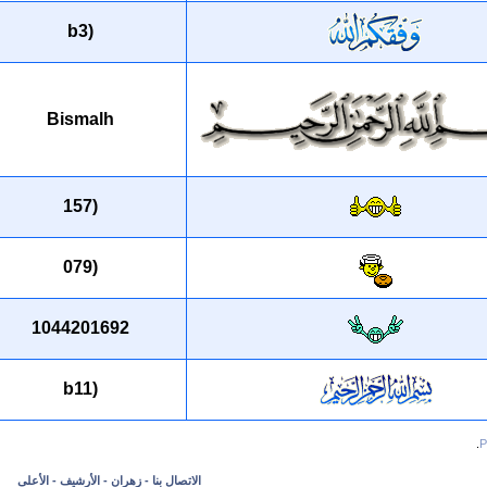
(b3
Bismalh
(157
(079
1044201692
(b11
الاتصال بنا
-
زهران
-
الأرشيف
-
الأعلى