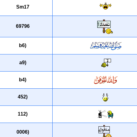
Sm17
69796
(b6
(a9
(b4
(452
(112
(0006