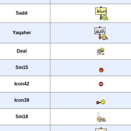
Sadd
Yaqaher
Deal
Sm15
Icon42
Icon39
Sm18