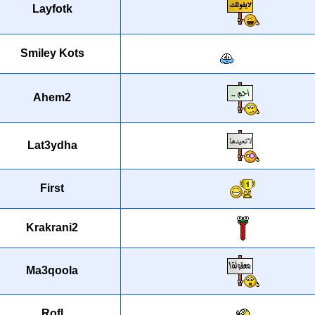
Layfotk
Smiley Kots
Ahem2
Lat3ydha
First
Krakrani2
Ma3qoola
Rofl