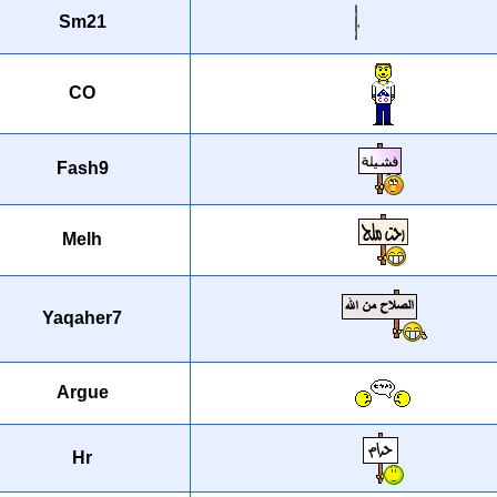
Sm21
CO
Fash9
Melh
Yaqaher7
Argue
Hr