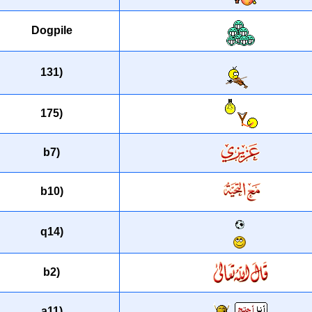
Dogpile
(131
(175
(b7
(b10
(q14
(b2
(a11