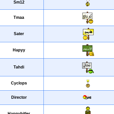
Sm12
Tmaa
Sater
Hapyy
Tahdi
Cyclops
Director
Happyhitler