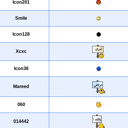
Icon201
Smile
Icon128
Xcxc
Icon36
Mareed
060
014442