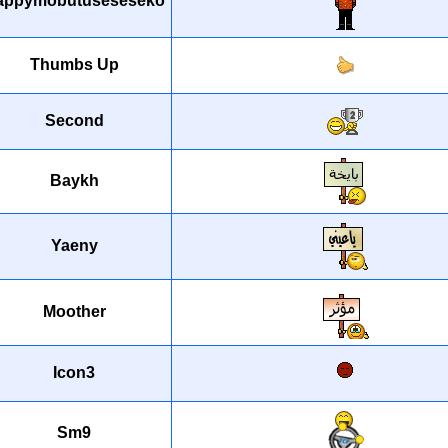
Happymobutuseseseko
Thumbs Up
Second
Baykh
Yaeny
Moother
Icon3
Sm9