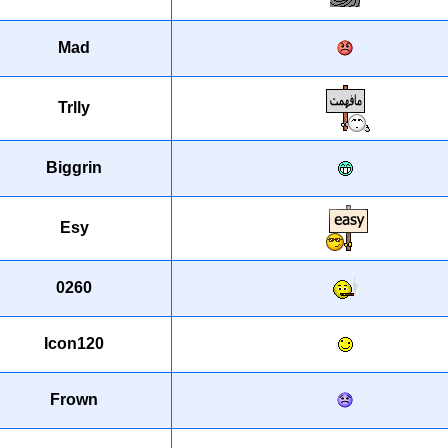
Mad
Trlly
Biggrin
Esy
0260
Icon120
Frown