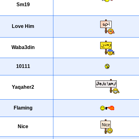
Sm19
Love Him
Waba3din
10111
Yaqaher2
Flaming
Nice