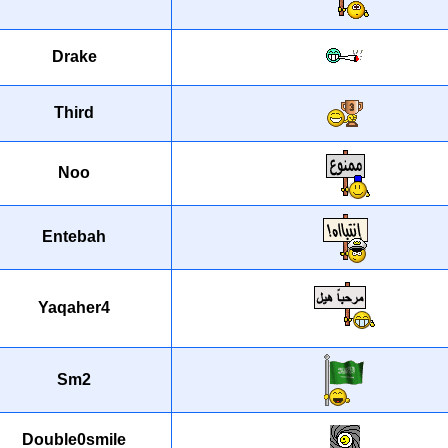
Drake
Third
Noo
Entebah
Yaqaher4
Sm2
Double0smile