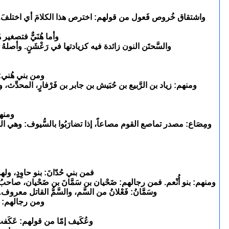
واشتقاق خُروص فَعول من قولهم: اخترص هذا الكلامَ أي اختلفَ. ومنه
وأما هُنَيٌّ فتصغير ه
والسَّحتَن النون زائدة فيه كزيادتها في رَعْشَنٍ. وأصله
ومن بني هُني: بن
ومنهم: زياد بن الرَّبيع بن حُبَيش بن جابر بن فَرْفارٍ، المحدِّث
ومنهم
ومِصَاع: مصدر تماصع القوم مصاعاً، إذا تضارَبُوا بالسُّيوف: وهي المماص
فمن بني حُدّانَ: بنو حاوِدٍ، ول
ومنهم: بنو أُنْعم. فمن رجالهم: ضَحْيان بن سَمَّانَ بن ضَحْيان، صا
وسَمَّانُ: فَعْلانُ من السَّم، والسَّمُّ القاتل معروف.
ومن رجالهم: صَب
وعُكَيف إمّا من قولهم: عَكَفت