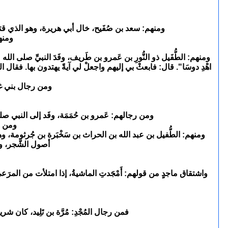
ومنهم: سعد بن صُفَيح، خال أبي هريرة، وهو الذي قتلَ
ومنهم
ومنهم: الطُّفَيل ذو النُّورِ بن عَمرو بن طَريف، وفَدَ النبيِّ صلى الله
اهْدِ دوسَا". قال: فابعثْ بي إليهم واجعلْ لي آيةً يهتدون بها. فقال النب
ومن رجال بني غان
ومن رجالهم: عَمرو بن حُمَمَة، وفَد إلى النبي صلى 
ومن قب
ومنهم: الطُّفيل بن عبد الله بن الحراث بن سَخْبَرة بن جُرثومة، وهو أ
أصول الشَّجر، وا
واشتقاق ماجدٍ من قولهم: أَمْجَدتِ الماشيةُ، إذا امتلأت من المرَعي، فهي
فمن رجال المُجْدِ: مُرَّة بن تَلِيد، كان شر