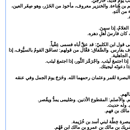
 يوم قُدَيد، خارجيّ.
لَم بن هُناءة. والخنزير معروف، مأخوذ من الخَزَر، وهو صِغَر العين،
ن آلَتهِ.
.
لغلامُ، إذا سمِنَ.
، كان فارسَ أهلِ دهره.
لى قول ابن الكلبيّ: قد عقَّ أباه فسمى عِقْياً.
شرف بفارس. والصَّفاق: فعَّال من قولهم: تصافَقَ القومُ بالسيُّوف، إذا
 الجاهلية.
تمعَ لَيثب. واجْرَمَّز الثَّور، إذا اجتمعَ ليثب.
 دعوتَه ليجيئك.
بالبصرة لعُمر وعثمان رحمهما الله. وخَرَجَ يومَ الجمل وفي عنقه
الهم.
هم. والأصلم: المقطوع الأذنين. وصُليمى يمدُّ ويقُصر.
ن. وله حديث.
مالك بن فهم.
رة خِطَّة لبني أسد بن خُزَيمة.
ن شَريك بن مالك بن عمرو بن مالك ابن فَهْم.