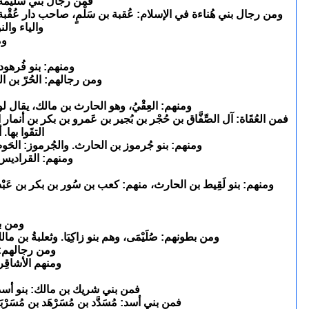
فمن رجال بني سَليمة: 
ومن رجال بني هُناءة في الإسلام: عُقبة بن سَلْمٍ، صاحب دار عُقْبة ب
والياء وال
وم
ومنهم: بنو فُرهود ب
ومن رجالهم: الحُرّ بن ا
ومنهم: العِقْيُ، وهو الحارث بن مالك، يقال لولده
فمن العُقَاة: آل الصِّفَّاق بن حُجْر بن بُجير بن عَمرو بن بكر بن أنما
التقَوا بها
ومنهم: بنو جُرموز بن الحارث. والجُرموز: الحَوض ال
ومنهم: القراديس،
ومنهم: بنو لَقِيط بن الحارث، منهم: كعب بن سُور بن بكر بن عَبْد
ومن بن
ومن بطونهم: صُلَيْمَى، وهم بنو زاكِيَا. وثعلبةُ بن م
ومن رجالهم: س
ومنهم الأشاقِ
فمن بني شريك بن مالك: بنو أسد ب
فمن بني أسد: مُسَدَّد بن مُسَرْهَد بن مُسَر