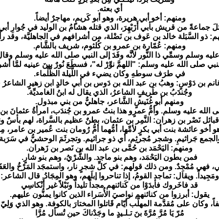
أي بعته.
ومنهم: أخو أبي هريرة، وهو أبو كَريمٍ، مهاجرٌ أيضاً.
 جماعةً من قريش بأبي أَزَبْهِرَ، الذي قتله هشامُ بن الوليد في جُوارِ أ
: ذو السَّبَلة خالد بن عَوف بن نَضْلة، من أشرافهم في الجاهليَّة، وقد ر
ومنهم: عُمّارة بن عمرو بن كُلثوم، شريف بالشَّام.
 عليه وسلم وسمِّي ذا النُّور لأنَّه وفَدَ إلى النبي صلى الله عليه وسلم وقال ل
ي صلى الله عليه وسلم: "اللهمَّ نوِّرْ له"، فسطَعَ نُورٌ بينَ عينيه لمَّا أشرف
في طرَف سوطهِ وكان يضيء في اللَّيلة الظَّلْماء.
م بن دَوْسٍ: وهبُ بن عبد الله بن دَوس بن أبي خالدٍ ابن زهيرٍ الشاعرُ في
وجُندَبُ بن طَريفٍ الشاعرُ، الذي يقال له ابنُ الغامديِّة.
ومنهم أبو غُنَيشٍ الشَّاعر، جاهليٌّ من بني مبذول.
الله عليه وسلم. وأمُّ عمرٍو هذا بنتُ عمرو بن جُندَب، امرأةُ عثمانَ بن ع
ائل نَصْر بن زهران: النَّمِر بن عثمان، بطنٌ عظيم بالسَّراة، لهم بأسٌ و
خو عائشة بنت أبي بكرٍ لأمِّها، أمُّهما أمُّ رُومان بنت عُمير بن عامر، مِن 
لجمع جَراثيمِ. وشجر مُجرثِم، أي ذو جراثيم. وتجرثَمَ الوحشيُّ في سَرَبة، 
ومنهم: اليَحْمَد بن حُمَّى بن عبد الله بن نَصر بن زَهران.
فمن بطون اليَحْمَد، وهم بنو ماجد. والشُّرْيُ، وهم بنو شارٍ.
 مُمْجِدٌ. ومن ذلك قولهم: في كلِّ شجرٍ نار، واستمجَد المَرْخُ والعَفَار، أي
ومَجِيداً. ويقال: تماجد القومُ، إذا تناحروا إبلَهم، وهو المِجَادُ. قال الشاعر:
قد فاخَروك فأبدَوْا من كَنائنهم مجداً تليداً ونَبْلاً غير أَنْكاسِي
يقول: أبرزوا من كنائنهم نواصيَ الأُسَراء الذين كانوا يمنُّون عليهم.
يفاً، وكان على مُقدَّمة المهلَّب أيّام قَاتلوا المختارَ بالكوفة. وهو الذي وَل
مُرّ يَا مُرَّ مُرَّةَ بنَ تـلـيدٍ ما وجَدْناكَ حين تُسأل مُرَّا