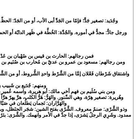
وجُدَيد: تصغير جَدٍّ؛ فإمّا من الجَدِّ أبى الأب، أو من الجَدّ: الحظّ
ورجل جادٌّ: مجدٌّ في أموره. والجُدِّة: الخُطَّة في ظَهر الدابّة أو الحما
فمن رجالهم: الحارث بن قيس بن صُهْبان بن عَدْوا
ومن رجالهم: مسعود بن عمرو بن عديّ بن مُحارب بن صُنَيم بن مُلَيح ب
واشتقاق شَرْطان فَعْلان إمَّا من الشَّرْط واحدِ الشُّروط، أو من ال
ومنهم: جُدَيع بن شَبيب بن 
ومن بني سُلَيم بن فهم أخي مالك: أبو هريرة، واسمه عُمير بن 
وهُريرة: تصغير هِرّة، وهي السِّنور. والهَرُّ: هَرُّ الكلب، هرَّ يهرّ هرَّاً
والهَرَّاران: نَجمان يَطلُعان في صَبّ
وذو الشَّرْى: صنمٌ معروف. الشَّرْى بفتح الشين: شجَر الحنَظل، وبه سمّ
ممدود. وشَرِي الرجلُ يَشرَى، إذا جدَّ في الأمر وانهمك. والشَّرَى: بئرٌ 