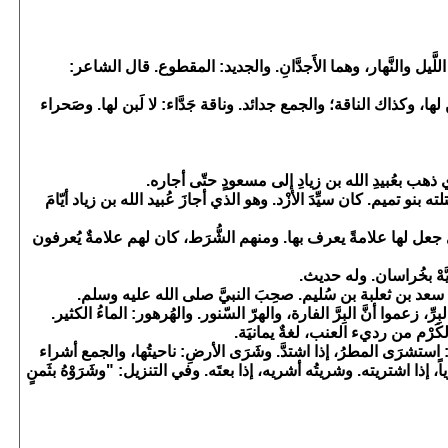
 اللَّيل والنَّهار، وهما الأَجدَّانِ. والجديد: المقطوع. قال الشاعر:
َن لها، وكذاك الناقة؛ والجمع جدائد. وناقة جَدَّاء: لا لَبن لها. وصَحراء
 بعُبيدِ الله بن زيادِ إلى مسعودٍ حتّى أجاره.
ميم. كان سيِّدَ الأزْد. وهو الذي أجازَ عُبيد الله بن زياد أيّامَ
ي جعل لها علامةً يعرف بها. ومنهم الشُّرَط، كان لهم علامةٌ يُعرفون
يَّهْ بخُراسان. وله حديث.
 سعد بن ثعلبة بن سُليم. صحِبَ النبيَّ صلى الله عليه وسلم.
ِرِّ، زعموا أنَّ البِرَّ الفارة، والهرّ السّنور. والهُرهور: الماءُ الكثير.
الكَرْم من رديء العنب، لغةٌ يمانيَة.
: استشرَى المطرُ، إذا اشتدَّ. وشَرَى الأرضِ: ناحيتُها، والجمع أشراء
 إذا اشتريته. وشريتُه أشريه، إذا بعتَه. وفي التنزيل: "وشَرَوْهُ بثَمنٍ