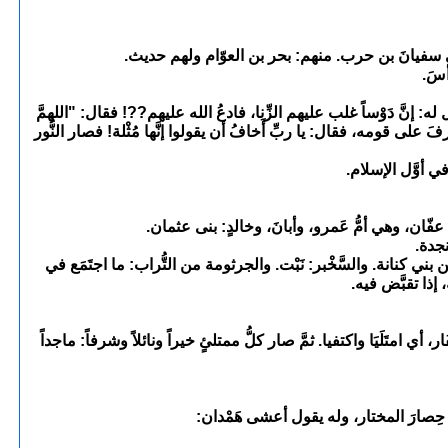
بي سفيانَ بن حرب. منهم: بحر بن العوّام ولهم حديث.
أسَ.
ه: إنَّ دَوْساً غلب عليهم الزِّنا، فادعُ الله عليهم??! فقال: "اللهمَّ
َ على قومه، فقال: يا ربِّ أَخافُ أن يقولوا إنَّها مُثْلة! فصار النُّور
 أوَّل الإسلام.
فّان، وهي أمُّ عَمرو، وأبانَ، وخالدٍ: بنى عثمان.
نجدة.
بني كنانة. والسَّخْبر: نَبْت. والجرثومة من التُّراب: ما اجتَمَع في
إذا تقبَّض فيه.
 امتَلَيَا واكتفيا. ثمَّ صار كلُّ ممتلئٍ خيراً ونائلاً وشرفاً: ماجداً
ِيّ حِصارَ المختار، وله يقول أعشى هَمْدان: