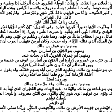
ثان: فُعلان من العَدْث. والعَدْث: الوطء السَّريع. عدثَ الرجُل، إذا وطيء وطئاً
وسه دَوساً. ودُست الطَّعام دَوساً، معروف، والاسم الدِّياس. وهذه الياء و
 كثير الصُّوف، وإمَّا من قولهم: ناقةٌ عُبْر سَفِرٍ وعَبْرُ سفَر - ولمْ يُجز الأ
ثاكل. قال الشاعر:
وكيفَ رِدافُ الفَلِّ أُمُّك عَابِرُ
ً. وعَبَّرت الرُّؤيا تعبيراً: عَبَرتها عبارة. وفي التنزيل: "إنْ كُنتم للرُّؤْيا
الوادي وكذاك النَّهر: أحَد شِقَّيه. واعتبرت الشَّيء عِبرةً، إذا أحكمتَ النَّظر
ائلِ دوسٍ العظامِ: مالكُ بن فَهْم، وهما بعُمان. وسُلَيم بن فَهْم، وهم بالسّ
ُ الملِكُ، الذي قتلته الزَّبَّاء، وله حديث. وكان أبرصَ فتهيَّبت العرب أن
ومنهم: بنو عوف بن مالك.
ومنهم: بنو الجَوْن بن أنمار بن عوف.
ومنهم: أبو عِمرانَ الجَونِيُّ، الذي يحدَّث عنه.
ل بن حَرْب بن عَمرو بن زُرارة ابن الجَوْن بن أنمار بن عَوف بن جَذِيمة
ومِن المظالم أن تـكـو ن علَى المظالم يا فزاره
: بنو سَلِيمة بن مالك. وسَليمة الذي رمى أباه بسهمٍ فقتَلَه. وله يقول م
أعلَّمُهُ الرِّمايةَ كـلَّ يومٍ فلما اشتدَّ ساعدُه رماني
ويروى: استدَّ.
ومنهم: معن بن مالك. وقد مرَّ معنٌ ومالك.
: بنو هُناءة بن مالك. والهُنَاءة: بقية الهِناء، وهو القَطِران الذي تُهَنأ به ال
 ونَوًى من قولهم: نوَى ينوِي نِيّةً. والنَّوى من البَيْن معروف. والنَّوى: ا
شَطَّتْ نواهم
أي دارُهم.
جَهْضَم بن جَذِيمة الأبرش بن مالك، والتَّجهضم: التكبُّر. وربَّما سمِّي الأس