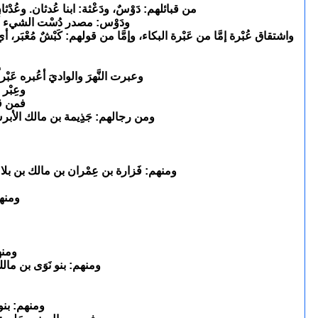
من قبائلهم: دَوْسٌ، ودَعْثة: ابنا عُدثان. وعُدْ
ودَوْس: مصدر دُسْت الشيء أَدُ
واشتقاق عُبْرة إمَّا من عَبْرة البكاء، وإمَّا من قولهم: كَبْشٌ مُعْبَر، أي
وعبرت النَّهرَ والواديَ أعُبره عَبْرا
وعِبْر 
فمن قب
ومن رجالهم: جَذِِيمة بن مالك الأبرش
ومنهم: فَزارة بن عِمْران بن مالك بن بلا
ومنهم
ومنهم
ومنهم: بنو نَوَى بن مالك.
ومنهم: بنو 