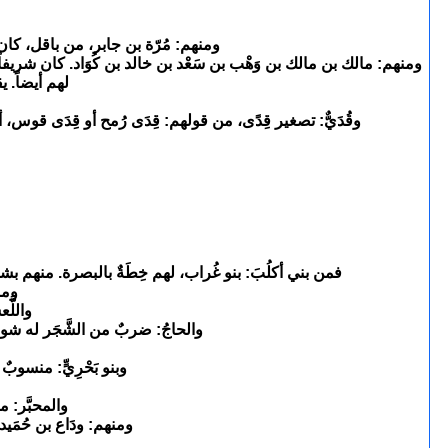
ومنهم: مُرّة بن جابر، من باقل، كان ش
ومنهم: مالك بن مالك بن وَهْب بن سَعْد بن خالد بن كُوَاد. كان شريفاً.
لهم أيضاً. ي
وقُدَيٌّ: تصغير قِدًى، من قولهم: قِدَى رُمح أو قِدَى قوس،
فمن بني أكلُبَ: بنو غُراب، لهم خِطَةٌ بالبصرة. منهم بشر
ومن
واللَّ
والحاجُ: ضربٌ من الشَّجَر له شوكٌ،
وبنو بَحْرِيٍّ: منسوبٌ 
والمحبَّر: م
ومنهم: ودَاع بن حُمَيد