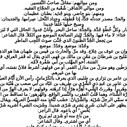
ومن مواليهم: مقاتلٌ صاحبُ التَّفسير.
ومن موالي الأشاقر: شُعْبة بن الحجّاج الفقيه.
ومنهم: بنو حاضر، وبنو جُدَيد: بطنان عظيمان.
. والجدّ: مصدر جددتُه جَدَّاً، إذا قَطعتَه. وجِداد النَّخل: صِرامها. والجديدان:
وصبحَ حبلُها خَلَقاً جَديدا
ر. وكلُّ خُطّةٍ جُدَّة. والجِدُّة: ساحل البحر. وأتانٌ جَدودٌ: الحائل التي لا لب
جَدَاء: لا ماء فيها. والجُدّ: البئر الصالحة الموضع من الكلأ. قال الشاعر:
من يَجعل الجُدَّ الظَّنونَ الذي جُنِّبَ صوتَ اللَّجِب الماطرِ
وجُدّة: موضع. وجَدُدٌ: موضع.
ن بن عوف بن عِلاج. وقد مرَّ. والحارث بن قيس بن صُهبان هذا هو الذي ذهب
ن شرطانَ بن مَعْن بن مالك بن فَهم، الذي يقال له قَمَر العراق، قتلته بنو ت
الفتنة، أخو المهَّلب بن أبي صُفْرة لأمّه.
شَّرَطَين وهو منزلٌ من منازل القمر. أو من قولهم: أشرطَ فلانٌ نفسَه، أ
بها من غيرهم.
عامر بن بَرَاري بن صُنَيم، الذي يعرف بالكَرْمانيّ، رأس الأزدِ أَيَّامَ العب
عامر بن عَبدِ ذي الشَّرْي بن طريف بن عَبّاد بن أبي صعب بن هُنْبَة بن
 وهَريراً. وهَررتُ الشَّيء أهِرُّه هرّاً، إذا كرهَته. وقولهم: لا يعرف الهِرَّ من الب
ارَّة الشِّتاء، وهما قَلْبُ العقرب والنَّسر الواقع. والهُرهور: ما تساقَطَ من 
ِي الرجلُ شَرْيَة. والشِّرْيانُ: خشَب تُتَّخذ منه القِسيُّ العربيّة. ويقال
يظهَر على البدَن. شَرِي يَشرى شَرّى شديداً. وشَرَيت الشيءَ أَشريه شَرْياً،
بَخْسٍ" أي باعوه. قال الراجز:
من باع منه أو شَرَى لم يَربحِ
أي من اشترى. وقال الشاعر:
وشَرَيتُ بُردّاً ليتـنـي مِن بعدِ بُردٍ كنتُ هامه