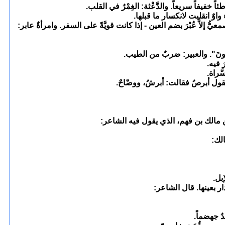
 خفيفاً سريعاً. والدَّعْثة: الغِمْرُ في القلب.
اوٌ انقلبت لانكسار ما قبلها.
صمعيُّ إلاَّ عُبْرَ بضم العين - إذا كانت قويَّةً على السفر. وامرأةٌ عابر:
 تَعبُرونَ". والعبير: ضربٌ من الطيب.
َ فيه.
َراة.
 تقول أبرصُ فقالت: أبرشُ، ووضّاحٌ.
 بن مالك بن فهم، الذي يقول فيه الشاعر:
الك:
إبل.
لدار بعينها. قال الشاعر:
دُ جهضماً.