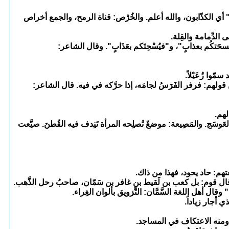
" أي الكذّابون، والله أعلم. والخُرْص: قناة الرمح، والجمع أخراص
ى الدِّمامة والقِلة.
حَتكُم بعذابٍ"، و"فيُسْحِتَكم بعَذَابٍ". وقال الشاعر:
مّوا زُعَيْلاً.
من قولهم: فرفر الفَرَسُ لجامَه، إذا حرَّكه في فيه. قال الشاعر:
لهم.
لعَوسَج. والمَصِيعة: موضعٌ تُصلِحه المرأة تَنِدف فيه القُطنَ. صيَّعت
 لغتهم: حاد يحود، فهذا من ذاك.
 وقال قوم: بل كعب بن لَقيط بن غافر بن سَمّان، صاحبُ رحل الذَّهب.
 وقال أهل اللغة السَّمَّان: التَّزويق بألوان الغِراء.
ي أجار زياداً.
ه؛ ومنه الاعتكاف في المساجد.