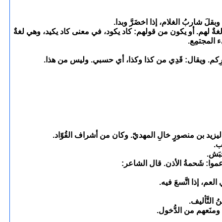
قلَ شاربُ الغلام، إذا اخضَرَّ وبدا.
هي لغةٌ لهم. أو يكون من قولهم: كاد يكود، في معنى كاد يكيد، وهي لغةٌ
ء المجتمِع.
قِدرِكم. ويقال: قَدِي من كذا وكذا، أي حسبي. وليس من هذا.
 ليزيد بن منصورٍ خالِ المهديّ. وكان من أشراف القُوّاد.
ب.
َبَش.
 زعموا: شَحمةُ الأذن. قال الشاعر:
العم، إذا اتَّسعَ فيه.
 التَّأليف.
 ومنَعهم من الدُّخول.