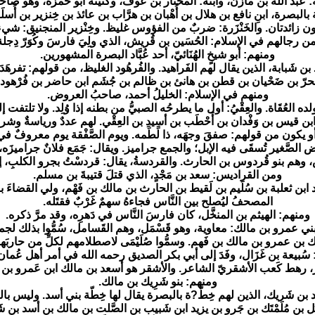
عبدُ الله بن مازن، وابنه: المختار بن عوف، وكنيته أبو حَمزة، وهو صاحب
البصرة، ابنِ نافع بن هلال بن أُهْبان بن هرَّاب بن عائذ بن خِنزير بن أُس
نون زائدتان. والخَنْزَرة: ضربٌ من الفؤوس غليظ. وخِنْزير المنجنيق: شيء م
ن رجالهم في الإسلام: الحُسَين بن قُريش، الذي ولِيَ فارسَ وكُوَرّ دِجلة
ومنهم: أبو شيخٍ الهُنَائيّ، أحد عُبَّاد البصرة المشهورين.
ن شَبابة، الذين يقال لهم الفَراهيد. والفُرهُود الغليظ، من قولهم: تفرهَدَ ا
لحرّ بن ضَحْيان بن قطن بن هانئ بن ظالم بن جُشَم ابن حاضر بن فُرْهود
ومنهم في الإسلام: الخليلُ أحمد، صاحبُ العروض.
 العُقَاة. والعِقْيُ: أول ما يطرحُه الصبيُّ من بطنه إذا وُلِد. ولا تلتفت إ
ر ابن قيس بن وَفْدان بن أَحْطَب بن أسِيدِ بن العِقْي. لهم عددٌ ورياسةٌ و
. أو يكون من قولهم: صفقَ وجهَه، ذا لَطَمه. ويوم الصَّفْقة يوم معروفٌ في
صَّغير تُسقَى فيه الإبل؛ والجمع جراميز. ويقال: جَمَع فلانٌ جراميزَه، إذا اج
 وهم بنو قُردوس بن الحارث. والقردسةُ، يقال: قردسْتُ بجرو الكلبِ، إذا
ومن القراديس: سعد بن مَجْدٍ، الذي قتلَ قتيبةَ بن مسلم.
 ابن ثعلبة بن سُلَيم بن لَقيط بن الحارث بن مالك بن فَهْم، ولي القضاءَ 
المصحفُ ليُصلح بين النَّاس فجاءهُ سهمٌ غَرْبٌ فقتَله.
ومنهم: الهيثم بن المنخَّل، كان فارسَ النَّاس في دَهرِه، وقد مرَّ ذكره.
ي عمرو بن مالك: معاوية، وهو قَسْمَل، وهم القَسامل، سُمُّوا بذلك لجم
الك بن عمرو بن مالك بن فَهم. وسمُّوا صُلَيْمَى لاصطلامهم لكلِّ من حاربَ
ُبيعة بن غَزَال، وفَدَ إلى أبي بكر الصديق رحمه الله في أمر أهل عُما
ر، رهط كَعب الأشقريّ الشاعر. والأشقر هو أسعد بن مالك ابن عَمرو بن 
ومنهم: بنو شَرِيك بن مالك.
ن شَريك، الذين لهم خِطَّ?ة بالبصرة يقال لها خِطّة بني أسد. وليس بالبص
ْبَل بن مُلَمْتَك بن جَرو بن يزيد ابن شَبيب بن الصَّلت بن مالك بن أسد ب