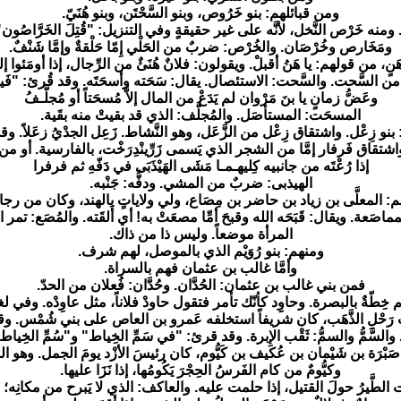
ومن قبائلهم: بنو خَرُوص، وبنو السَّحْتَن، وبنو هُنَيّ.
 خَرْص النَّخل، لأنَّه على غير حقيقةٍ وفي التنزيل: "قُتِلَ الخَرَّاصُون
ومَخَارص وخُرْصَان. والخُرْص: ضربٌ من الحَلْي إِمّا حَلْقةٌ وإمَّا شَنْفٌ.
َنٍ، من قولهم: يا هَنُ أقبلْ. ويقولون: فلانٌ هُنَئٌ من الرِّجال، إذا أومَئوا إل
ُ من السَّحت. والسَّحت: الاستئصال. يقال: سَحَته وأسحَتَه. وقد قُرئ: "فَيس
وعَضُّ زمانٍ يا بنَ مَرْوان لم يَدَعْ من المال إلاَّ مُسحَتاً أو مُجلَّـفُ
المسحَت: المستأصَل. والمُجلَّف: الذي قد بقيتْ منه بقَية.
و زِعْل. واشتقاق زِعْل من الزَّعَل، وهو النَّشاط. زَعِل الجدْيُ زعَلاً. وقد س
، واشتقاق فَرفار إمَّا من الشجر الذي يَسمى زَرِّينْدِرَخْت، بالفارسية. أو 
إذا رُعْتَه من جانبيه كِليهـمـا مَشَى الهَيْذَبَى في دَفّهِ ثم فرفرا
الهيذبى: ضربٌ من المشي. ودفُّه: جَنْبه.
: المعلَّى بن زياد بن حاضر بن مِصَاع، ولي ولاياتٍ بالهند، وكان من رجا
َعة. ويقال: قَبَحَه الله وقبحَ أمِّا مصعَتْ به! أي أَلقَته. والمُصَع: تمر ا
المرأة موضعاً. وليس ذا من ذاك.
ومنهم: بنو رُوَيْم الذي بالموصل، لهم شرف.
وأمَّا غالب بن عثمان فهم بالسراة.
فمن بني غالب بن عثمان: الحُدَّان. وحُدَّان: فُعلان من الحدّ.
هم خِطّةٌ بالبصرة. وحاوِِد كأنّك تأمر فتقول حاودْ فلاناً، مثل عاوِدْه. وفي
حبُ رَحْلِ الذَّهَب، كان شريفاً استخلفه عَمرو بن العاص على بني شُمْس.
 والسَّمُّ والسمُّ: ثَقْب الإبرة. وقد قرئ: "في سَمِّ الخِياط" و"سُمِّ الخِياط"
ْرَة بن شَيْمان بن عُكَيف بن كَيُّوم، كان رئيسَ الأزْد يومَ الجمل. وهو الذ
وكيُّومٌ من كام الفَرسُ الحِجْرَ يَكُومُها، إذا نَزَا عليها.
 الطَّيرُ حولَ القتيل، إذا حلمت عليه. والعاكف: الذي لا يَبرح من مكانِ