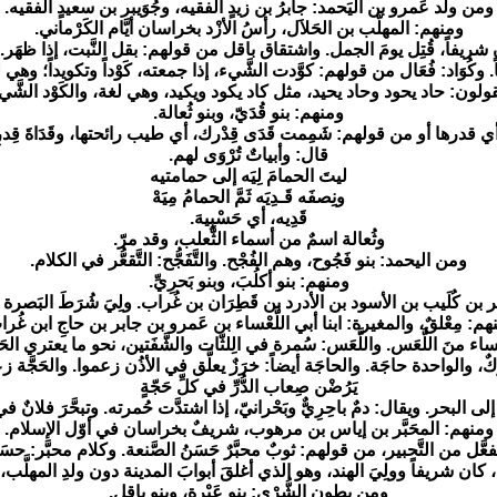
ومن ولد عَمرو بن اليَحمد: جابرُ بن زيدٍ الفقيه، وجُوَيبر بن سعيدٍ الفقيه.
ومنهم: المهلَّب بن الحَلاَل، رأسُ الأزْد بخراسان أيَّام الكَرْماني.
ريفاً، قُتِل يومَ الجمل. واشتقاق باقل من قولهم: بقل النَّبت، إذا ظهَر. وب
 وكُوَاد: فُعَال من قولهم: كوَّدت الشَّيء، إذا جمعته، كَوْداً وتكويداً؛ و
قولون: حاد يحود وحاد يحيد، مثل كاد يكود ويكيد، وهي لغة، والكَوْد الشَّي
ومنهم: بنو قُدَيّ، وبنو ثُعالة.
 أي قدرها أو من قولهم: شَمِمت قَدَى قِدْرك، أي طيب رائحتها، وقَدَاةَ 
قال: وأبياتٌ تُرْوَى لهم.
ليتَ الحمامَ لِيَه إلى حمامتيه
ونِصفَه قَـدِيَه ثَمَّ الحمامُ مِيَهْ
قَدِيه، أي حَسْبِيهَ.
وثُعالة اسمٌ من أسماء الثَّعلب، وقد مرّ.
ومن اليحمد: بنو فَجُوح، وهم الفُجْح. والتَّفَجُّح: التَّقعُّر في الكلام.
ومنهم: بنو أكلُبَ، وبنو بَحرِيِّ.
 بن كُلَيب بن الأسود بن الأدرد بن قَطِرَان بن غُراب. ولِيَ شُرَطَ البَصرة
هم: مِعْلقٌ، والمغيرة: ابنا أبي اللَّعْساء بن عَمرو بن جابر بن حاجِ ابن غُرا
عساء منَ اللَّعَس. واللَّعَس: سُمرة في الِلثّات والشَّفَتين، نحو ما يعتري الح
 والواحدة حاجَة. والحاجَة أيضاً: خرَزٌ يعلَّق في الأذُن زعموا. والحَجَّة
يَرُضْن صِعاب الدُّرِّ في كلِّ حَجّةٍ
إلى البحر. ويقال: دمٌ باحِرِيٌّ وبَحْرانيّ، إذا اشتدَّت حُمرته. وتبحَّرَ فلانٌ في 
ومنهم: المحَبَّر بن إياس بن مرهوب، شريفٌ بخراسان في أوّل الإسلام.
فعَّل من التَّحبير، من قولهم: ثوبٌ محبَّرٌ حَسَنُ الصَّنعة. وكلام محبَّر: حسَنُ
، كان شريفاً وولِيَ الهند، وهو الذي أغلقَ أبوابَ المدينة دون ولدِ المهلَّب،
ومن بطون الشُّرْي: بنو عَيْرة، وبنو باقل.