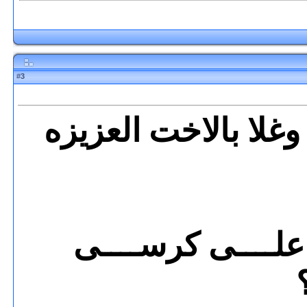
3
#
glow=#F]هلا وغلا بالاخت العزيزه
ِي علــــى كرســــى