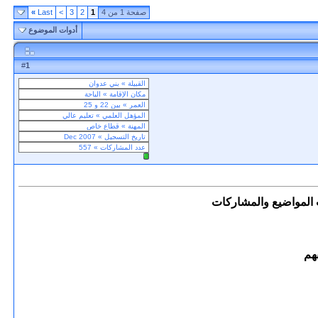
صفحة 1 من 4
1
2
3
>
Last
»
أدوات الموضوع
1
#
هم