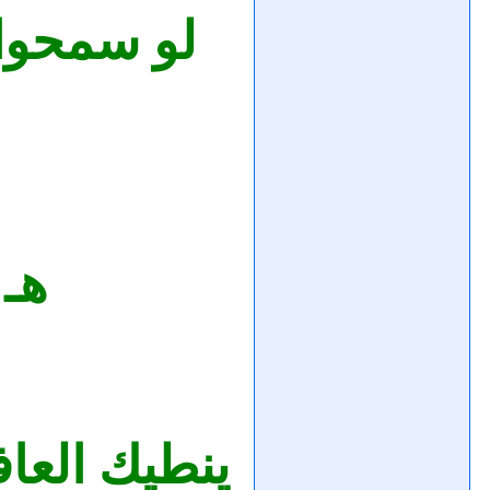
لو سمحوا 
هـ 
ينطيك العاف