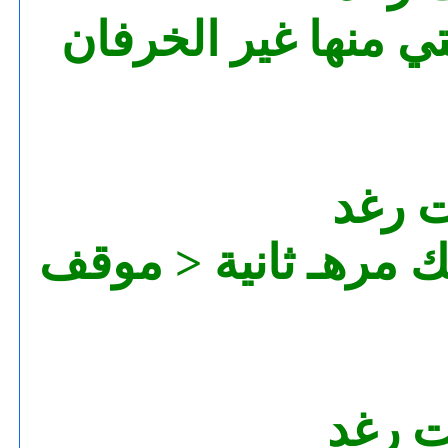
تي منها غير الخرفان
ت رغد
ك مرهـ ثانية < موقف
ت رغد