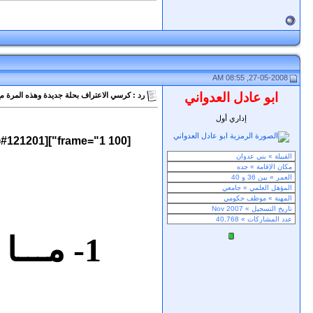
27-05-2008, 08:55 AM
ابو عادل العدواني
رد : كرسي الاعتراف بحلة جديدة وهذه المرة مع
إداري أول
[frame="1 100"][glow=#121201]
1- مـــ