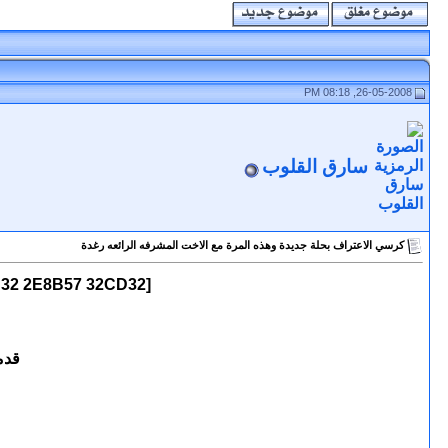
26-05-2008, 08:18 PM
سارق القلوب
كرسي الاعتراف بحلة جديدة وهذه المرة مع الاخت المشرفه الرائعه رغدة
[grade="32CD32 32CD32 32CD32 2E8B57 32CD32"]نجمة اضائت سماء منتدانا بأعذب المواضيع والمشاركات
قدم