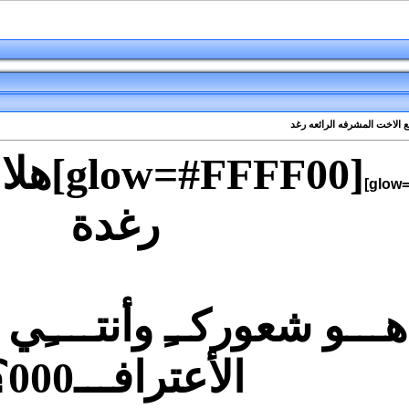
 الاخت المشرفه الرائعه رغد
[FFF00
رغدة
ا هـــو شعوركــِ وأنتــــ
الأعترافـــ000؟