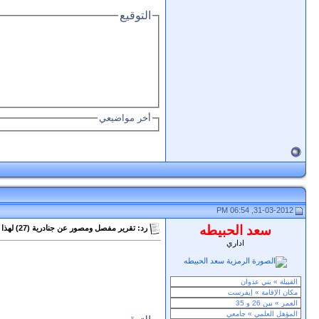
التوقيع
أخر مواضيعي
31-03-2012, 06:54 PM
سعد الحبيطه
رد: تقرير مفصل ومصور عن جنادرية (27) لهذا العام 1433هـ
اداري