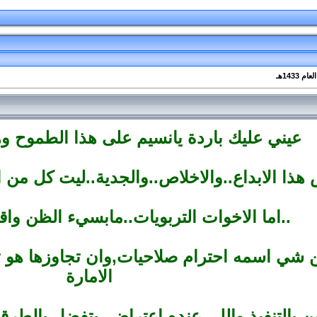
عيني عليك باردة يانسيم على هذا الطموح وهذ
هذا الابداع..والاخلاص..والجدية..ليت كل م
اما الاخوات التربويات..مابسيء الظن واقول يبغالهن تربيه..
ن شي اسمه احترام صلاحيات,وان تجاوزها هو 
الامارة
ن بالتنفيذ واللي عنده اعتراض..يتفضل بالطر