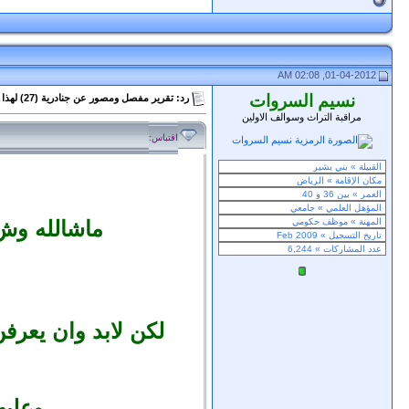
01-04-2012, 02:08 AM
نسيم السروات
رد: تقرير مفصل ومصور عن جنادرية (27) لهذا العام 1433هـ
مراقبة التراث وسوالف الاولين
اقتباس:
ماشالله وش 
لكن لابد وان يعرف
وعليه