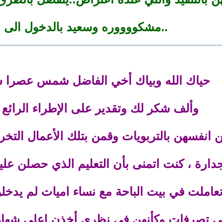
مشكووووره وسعيد بالدخول الى متصفحك..
حياك الله وبياك أخي الفاضل شمس عصرا
وألف شكر لك وتقدير على الإطراء الرائع ب
نفسهن بالتربويات وقمن بتلك الأعمال التخريبي
دارة ، كنت اتمنى بأن التعليم الذي حصلن عل
ا تعاملت في بيت الباحة مع نساء اميات لم يد
ى تصرفات وكأنهن في نظري أخذن اعلى شهادا