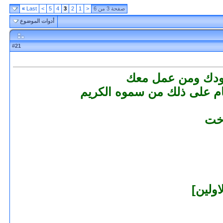
صفحة 3 من 6
<
1
2
3
4
5
>
Last
»
أدوات الموضوع
21
#
هودك ومن عمل معك
م على ذلك من سموه الكريم
اخت
ولين]