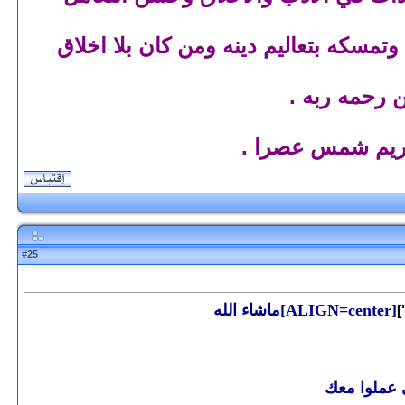
وتمسكه بتعاليم دينه ومن كان بلا اخلاق
من رحمه ربه .
كريم شمس عصرا .
25
#
[ALIGN=center]ماشاء الله
 عملوا معك