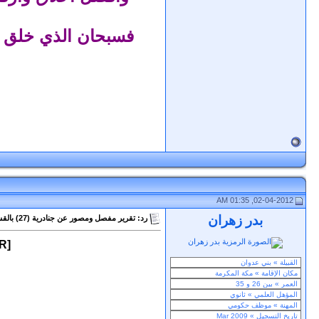
فسبحان الذي خلق وفر
02-04-2012, 01:35 AM
بدر زهران
رد: تقرير مفصل ومصور عن جنادرية (27) بالقسم النسائي ببيت الباحة لهذا العام 1433هـ
[ALIGN=CENTER][TABLETEXT="width:70%;"][CELL="filter:;"]