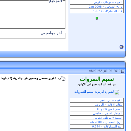
التوقيع
أخر مواضيعي
01-04-2012, 01:53 AM
نسيم السروات
رد: تقرير مفصل ومصور عن جنادرية (27) لهذا العام 1433هـ
مراقبة التراث وسوالف الاولين