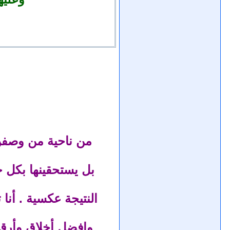
من ناحية من وصفن ا
بل يستحقينها بكل ج
النتيجة عكسية . أن
وافضل أخلاق وأرق