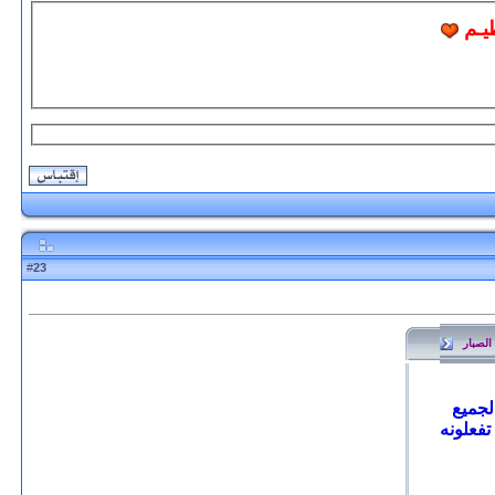
ظيـم
23
#
 الصبار
لجميع
تفعلونه