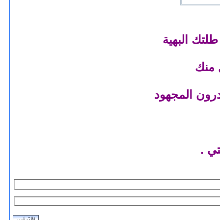
طلتك البهية
 منك
درون المجهود
ي .