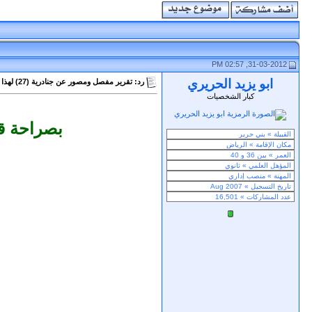
31-03-2012, 02:57 PM
ابو يزيد الحريري
رد: تقرير مفصل ومصور عن جنادرية (27) لهذا العام 1433هـ
كبار الشخصيات
بصراحة ق