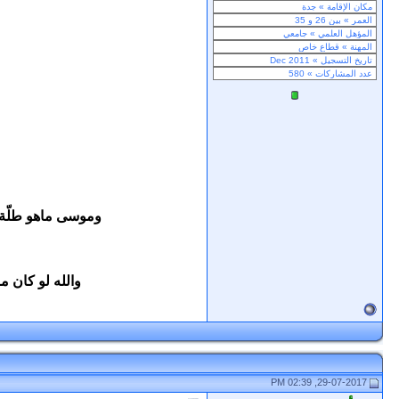
وموسى ماهو طلّة ب
والله لو كان ما أشفق يزيد يجيني حظر م
29-07-2017, 02:39 PM