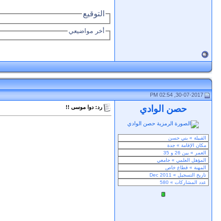
التوقيع
أخر مواضيعي
30-07-2017, 02:54 PM
حصن الوادي
رد: دوا موسى !!