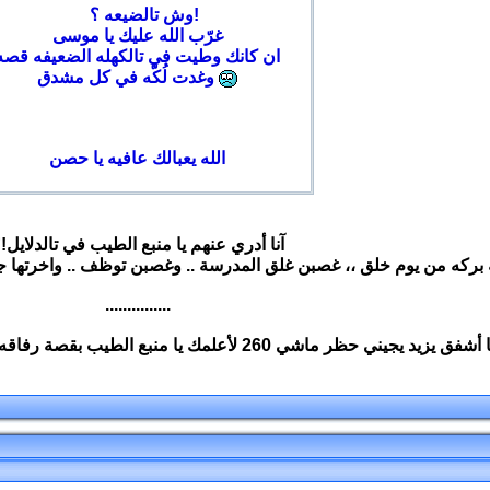
وش تالضيعه ؟!
غرّب الله عليك يا موسى
ان كانك وطيت في تالكهله الضعيفه قصه
وغدت لُكّه في كل مشدق
الله يعبالك عافيه يا حصن
آنا أدري عنهم يا منبع الطيب في تالدلايل!
ركه من يوم خلق ،، غصبن غلق المدرسة .. وغصبن توظف .. واخرتها جرّ
...............
اشي 260 لأعلمك يا منبع الطيب بقصة رفاقه من عندنا من زهران أفلحوا البحرين وسكروا.