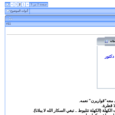
صفحة 2 من 3
<
1
2
3
>
أدوات الموضوع
11
#
لطانة
 دكتور
معه"قواريرن" نعمه.
لا قطرة.
لة (الكهلة تتليوط .. تبغي السكار الله لا يبلانا).