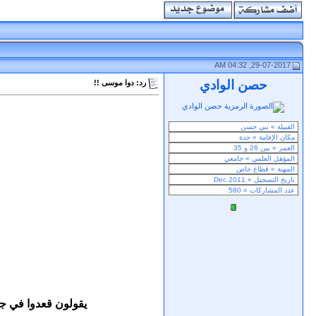
29-07-2017, 04:32 AM
حصن الوادي
رد: دوا موسى !!
يقولون قعدوا في جدة 