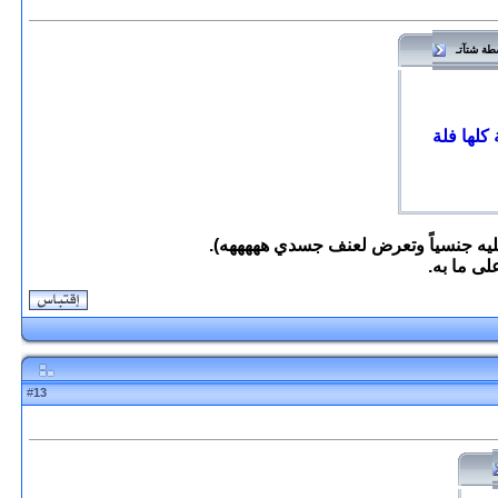
سطة شتآتـ
كلها فلة
عليه جنسياً وتعرض لعنف جسدي هههههه).
لى ما به.
13
#