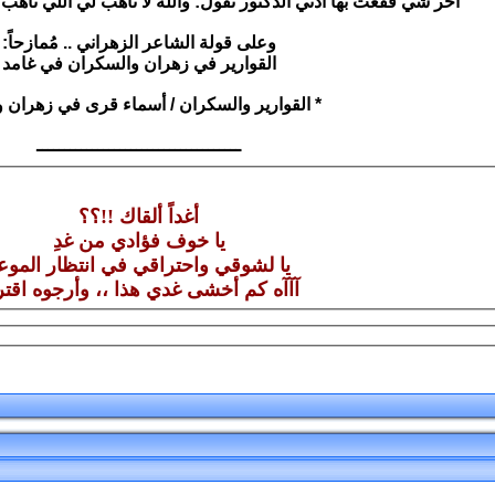
آخر شي فقّعت بها آذني الدكتور تقول: والله لا تاهب لي اللي تاه
وعلى قولة الشاعر الزهراني .. مُمازحاً:
القوارير في زهران والسكران في غامد
* القوارير والسكران / أسماء قرى في زهران و
ـــــــــــــــــــــــــــــــــــــ
أغداً ألقاك !!؟؟
يا خوف فؤادي من غدِ
يا لشوقي واحتراقي في انتظار الموعد
آآآه كم أخشى غدي هذا ،، وأرجوه اقترا