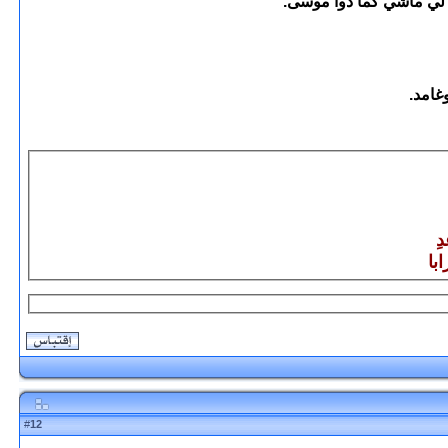
ب لي ماشي كما دوا موسى.
غامد.
ِ
با
12
#