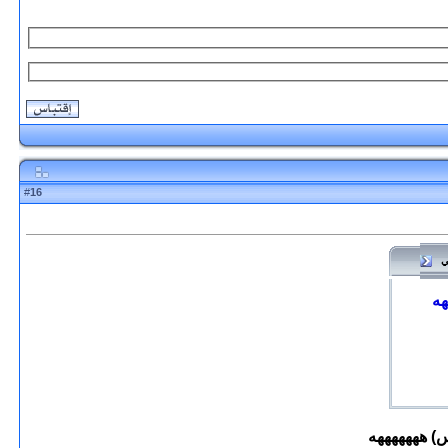
16
#
اني
هه
س) هههههههه