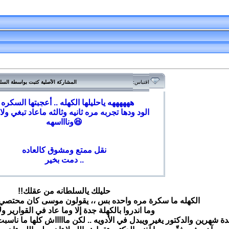
اقتباس:
المشاركة الأصلية كتبت بواسطة الس
ههههههه ياحليلها الكهله .. أعجبتها السكره
الود ودها تجربه مره ثانيه وثالثه ماعاد تبغي ولا
وناااسهه😆
نقل ممتع ومشوق كالعاده
دمت بخير ..
حليلك يالسلطانه من عقلك!!
الكهله ما سكرة مره واحده بس ،، يقولون موسى كان محتصي 
وما اندروا بالكهلة جدة إلا وما عاد في القوارير و
شهرين والدكتور يغير ويبدل في الأدويه .. لكن ماااااش كلها ما ناسبت الكه