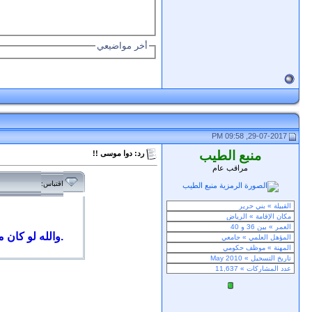
أخر مواضيعي
29-07-2017, 09:58 PM
منبع الطيب
رد: دوا موسى !!
مراقب عام
اقتباس:
والله لو كان ما أشفق يزيد يجيني حظر ماشي 260 لأعلمك يا منبع الطيب بقصة رفاقه من عندنا من زهران أفلحوا البحرين وسكروا.