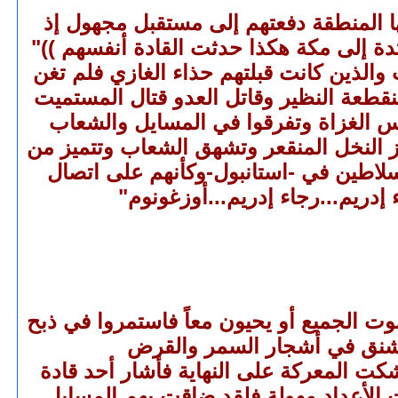
ها المنطقة دفعتهم إلى مستقبل مجهول إذ
تدة إلى مكة هكذا حدثت القادة أنفسهم ))"
والذين كانت قبلتهم حذاء الغازي فلم تغن
نقطعة النظير وقاتل العدو قتال المستميت
وس الغزاة وتفرقوا في المسايل والشعاب
از النخل المنقعر وتشهق الشعاب وتتميز من
سلاطين في -استانبول-وكأنهم على اتصال
إدريم...رجاء إدريم...أوزغونوم"
وت الجميع أو يحيون معاً فاستمروا في ذبح
و شنق في أشجار السمر والقرض
كت المعركة على النهاية فأشار أحد قادة
 الأعداد مهولة فلقد ضاقت بهم المسايل