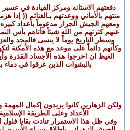
دفعتهم الاستانه ومركز القيادة في عسير 
منتهم بالأماني ووعدتهم بـالغنائم (( إذا 
ومعهم الجيش الجرار مدعوماً بأعداد كبيره
عنهم كثرتهم من الله شيئاً فأتاهم بأس ال
وسطر التاريخ يوماً لا ينسى فالمجد وال
وكأنهم دائماً على موعد مع هذه الأمكنة لت
الغيظ ان اخرجوا هذه الأجساد القذرة وأ
بالبشوات الذين غرقوا في دماء بع
ولكن الزهارين كانوا يريدون إكمال المهمة 
الأعداد وعلى الطريقة الإسلام
وفي ظل هذا الاستمرار تنادت بقايا فلول 
الجيش الزهراني بإطلاق سراح الأسرى ليح