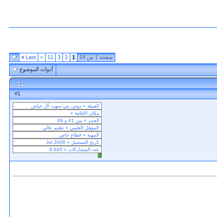
صفحة 1 من 14
1
2
3
11
>
Last
»
أدوات الموضوع
1
#