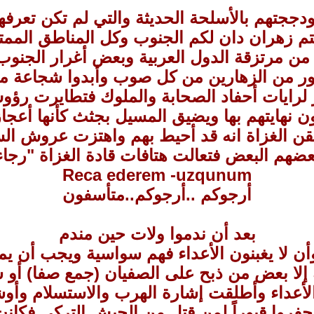
ودججتهم بالأسلحة الحديثة والتي لم تكن تعرف
هزمتم زهران دان لكم الجنوب وكل المناطق المم
 من مرتزقة الدول العربية وبعض أغرار الجنوب 
نمور من الزهارين من كل صوب وأبدوا شجاعة م
عز لرايات أحفاد الصحابة والملوك فتطايرت رؤ
كون نهايتهم بها ويضيق المسيل بجثث كأنها أعج
يقن الغزاة انه قد أحيط بهم واهتزت عروش ال
ضهم البعض فتعالت هتافات قادة الغزاة "رجاء 
Reca ederem -uzqunum
أرجوكم ..أرجوكم..متأسفون
بعد أن ندموا ولات حين مندم
وأن لا يغبنون الأعداء فهم سواسية ويجب أن يم
ية إلا بعض من ذبح على الصفيان (جمع صفا) أ
الأعداء وأطلقت إشارة الهرب والاستسلام وأوش
فروا قبوراً لمن قتل من الجيش التركي فكانت