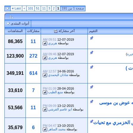
صفحة 1 من 191
1
2
3
11
51
101
>
Last
»
أدوات المنتدى
التقييم
آخر مشاركة
مشاركات
المشاهدات
09:51 AM
12-07-2019
86,365
11
بواسطة
هريري
خيرة
)
12-07-2019
09:46 AM
123,900
272
بواسطة
هريري
ت )
12:57 AM
14-06-2016
349,191
614
بواسطة
شاذان اليحمدي
01:09 PM
28-04-2016
33,610
7
بواسطة
منبع الطيب
لله عوض بن موسى
09:09 PM
13-12-2015
53,566
11
بواسطة
ابو عاصم القرشي
 الخزمري مع تحيات
04:47 PM
13-10-2015
35,679
6
بواسطة
محمد الساهر