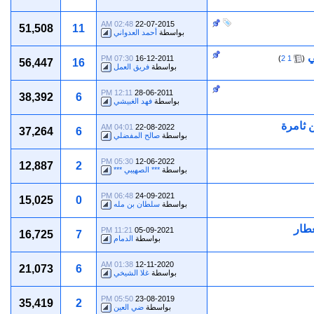
02:48 AM
22-07-2015
51,508
11
بواسطة
أحمد العدواني
ي
‏
07:30 PM
16-12-2011
)
2
1
(
56,447
16
بواسطة
فريق العمل
12:11 PM
28-06-2011
38,392
6
بواسطة
فهد الغبيشي
 ثامرة
04:01 AM
22-08-2022
37,264
6
بواسطة
صالح المفضلي
05:30 PM
12-06-2022
12,887
2
بواسطة
*** الصهيبي ***
06:48 PM
24-09-2021
15,025
0
بواسطة
سلطان بن مله
عطار
11:21 PM
05-09-2021
16,725
7
بواسطة
الدمام
01:38 AM
12-11-2020
21,073
6
بواسطة
غلا الشيخي
05:50 PM
23-08-2019
35,419
2
بواسطة
ضي العين