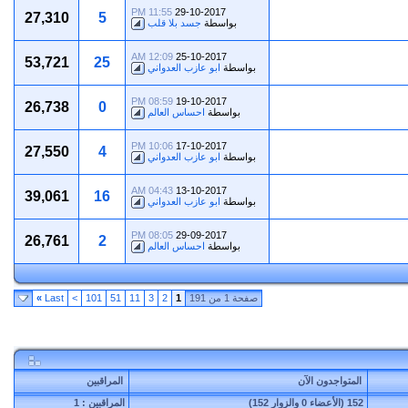
11:55 PM
29-10-2017
27,310
5
بواسطة
جسد بلا قلب
12:09 AM
25-10-2017
53,721
25
بواسطة
ابو عازب العدواني
08:59 PM
19-10-2017
26,738
0
بواسطة
احساس العالم
10:06 PM
17-10-2017
27,550
4
بواسطة
ابو عازب العدواني
04:43 AM
13-10-2017
39,061
16
بواسطة
ابو عازب العدواني
08:05 PM
29-09-2017
26,761
2
بواسطة
احساس العالم
صفحة 1 من 191
1
2
3
11
51
101
>
Last
»
المتواجدون الآن
المراقبين
152 (الأعضاء 0 والزوار 152)
المراقبين : 1