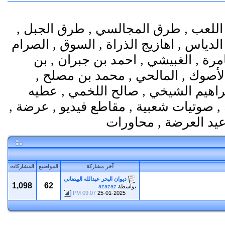
اللعب , طرق المجالسي , طرق الجبل ,
الدياس , اهازيج الذراة , السوق , الصرام
مرة , الغبيشي , احمد بن جبران , بن
الأصوك , المالحي , محمد بن مصلح ,
ابراهيم الشيخي , صالح اللخمي , عطيه
, صوتيات شعبية , مقاطع فيديو , عرضة ,
آخر مشاركة
المواضيع
المشاركات
ديوان البحر عبدالله البيضاني
1,098
62
بواسطة
azazaz
09:07 PM
25-01-2025