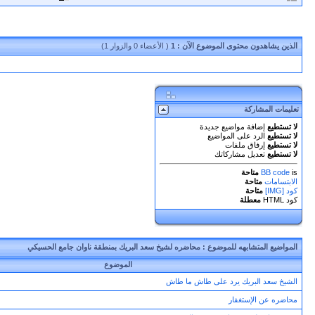
الذين يشاهدون محتوى الموضوع الآن : 1
( الأعضاء 0 والزوار 1)
تعليمات المشاركة
لا تستطيع
إضافة مواضيع جديدة
لا تستطيع
الرد على المواضيع
لا تستطيع
إرفاق ملفات
لا تستطيع
تعديل مشاركاتك
is
BB code
متاحة
الابتسامات
متاحة
كود [IMG]
متاحة
كود HTML
معطلة
المواضيع المتشابهه للموضوع :
محاضره لشيخ سعد البريك بمنطقة ناوان جامع الحسيكي
الموضوع
الشيخ سعد البريك يرد على طاش ما طاش
محاضره عن الإستغفار