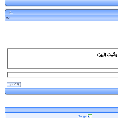
2
#
 وَأتُوبُ إلَيهِ))
Google