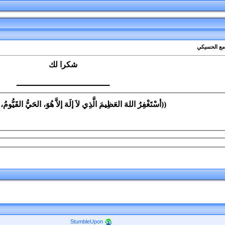
امع الحسيكي
شكرا لك
ـــــــــــــــــــــــــــــــــــــ
((أسْتَغْفِرُ اللهَ العَظِيمَ الَّذِي لاَ إلَهَ إلاَّ هُوَ، الحَيُّ القَيُّومُ،
StumbleUpon