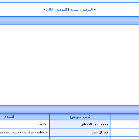
«
الموضوع السابق
|
الموضوع التالي
»
كاتب الموضوع
المنتدى
محمد احمد العدواني
يوتيوب
قمر ال بشير
صوتيات - مرئيات - فلاشات إسلامية