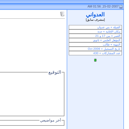
15-02-2007, 01:56 AM
العدواني
[مشرف سابق]
التوقيع
أخر مواضيعي