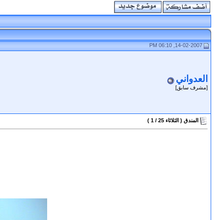
14-02-2007, 06:10 PM
العدواني
[مشرف سابق]
المندق ( الثلاثاء 25 / 1 )