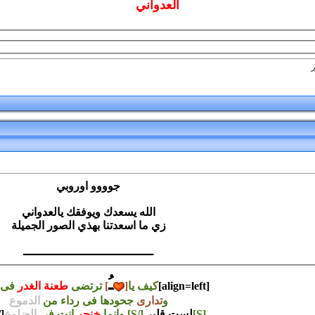
العدواني
ر
جوووو اوروبي
الله يسعدك ويوفقك يالعدواني
زي ما اسعدتنا بهذي الصور الجميلة
ـــــــــــــــــــــــــــــــــــــ
ـُ
[align=left]
كيف يا
[
]
ترتضى
طعنة الغدر
فى
و
تدارى
جحودها فى رداء من
الدموع
[S]
لست قلبى
[/S] وانما
خنجر
انت فى
الضلوع
lign]