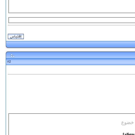
2
#
خضوع
[/a