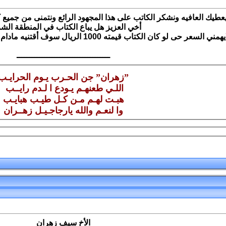
يك العافيه ونشكر الكاتب على هذا المجهود الرائع ونتمنى من جميع كتَ
أخي العزيز هل يباع الكتاب في المنطقة الش
مني السعر حى لو كان الكتاب قيمته 1000 الريال سوف أقتنيه مادام أنه يتحدث عن قبيلة زهران الأزد
ـــــــــــــــــــــــــــــــــــــ
”زهران” جن الحـرب يـوم الحرايـب
اللـي طعنهـم يـودع ا لـدم رايــب
هبـت لهـم مـن كـل طيـب هبايـب
وا لنعـم والله يارجاجـيـل زهــران
الأخ سيف زهران