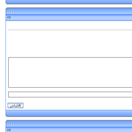
3
#
4
#