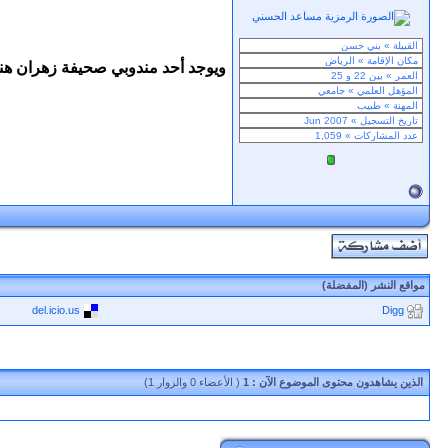
ويوجد أحد مندوبي صحيفة زهران هنا
مواقع النشر (المفضلة)
del.icio.us
Digg
الذين يشاهدون محتوى الموضوع الآن : 1
( الأعضاء 0 والزوار 1)