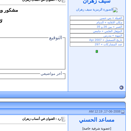
سيف زهران
مشكور ويعط
لايه
التوقيع
أخر مواضيعي
17-06-2008, 12:19 AM
مساعد الحسني
رد : العنوان في أنساب زهران
[عضوية شرفية خاصة]