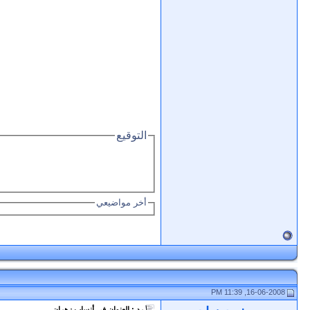
التوقيع
أخر مواضيعي
16-06-2008, 11:39 PM
رد : العنوان في أنساب زهران