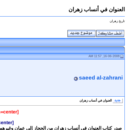
العنوان في أنساب زهران
تاريخ زهران
16-06-2008, 11:57 AM
saeed al-zahrani
العنوان في أنساب زهران
[align=center]صدور كتاب جديد يربط جميع قبائل زهران الحديثة بأسمائها القديمة[/align]
[align=center]صدور كتاب العنوان في أنساب زهران بعد 15 عاما من الجهد [/align]