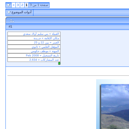
صفحة 1 من 3
1
2
3
>
أدوات الموضوع
1
#