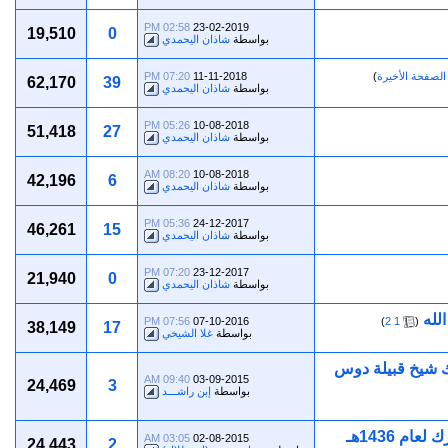
02:58 PM
23-02-2019
19,510
0
بواسطة
شاذان اليحمدي
الصفحة الأخيرة
)
11-11-2018
07:20 PM
62,170
39
بواسطة
شاذان اليحمدي
05:26 PM
10-08-2018
51,418
27
بواسطة
شاذان اليحمدي
08:20 AM
10-08-2018
42,196
6
بواسطة
شاذان اليحمدي
05:36 PM
24-12-2017
46,261
15
بواسطة
شاذان اليحمدي
07:20 PM
23-12-2017
21,940
0
بواسطة
شاذان اليحمدي
لله
‏
07:56 PM
07-10-2016
)
2
1
(
38,149
17
بواسطة
غلا الشيخي
ك شيخ قبيلة دوس
09:40 AM
03-09-2015
24,469
3
بواسطة
إبن راشـــد
 1436هـ
03:05 AM
02-08-2015
24,443
2