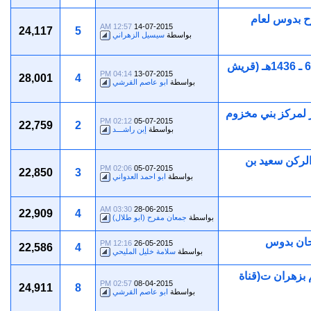
رح بدوس لعام
12:57 AM
14-07-2015
24,117
5
بواسطة
سيسيل الزهراني
حفل زواج المهندس فارس بن سعيد بن فراج الداموك بتاريخ 6 ـ 6 ـ 1436هـ (قريش
04:14 PM
13-07-2015
28,001
4
بواسطة
ابو عاصم القرشي
ر لمركز بني مخزوم
02:12 PM
05-07-2015
22,759
2
بواسطة
إبن راشـــد
الركن سعيد بن
02:06 PM
05-07-2015
22,850
3
بواسطة
ابو احمد العدواني
03:30 AM
28-06-2015
22,909
4
بواسطة
جمعان مفرح (ابو طلال)
حان بدوس
12:16 PM
26-05-2015
22,586
4
بواسطة
سلامة خليل المليحي
م بزهران ت(قناة
02:57 PM
08-04-2015
24,911
8
بواسطة
ابو عاصم القرشي