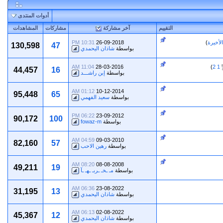
أدوات المنتدى
التقييم
آخر مشاركة
مشاركات
المشاهدات
لأخيرة
)
26-09-2018
10:31 PM
130,598
47
بواسطة
شاذان اليحمدي
11:04 AM
28-03-2016
)
2
1
44,457
16
بواسطة
إبن راشـــد
01:12 AM
10-12-2014
95,448
65
بواسطة
سعيد الفهمي
06:22 PM
23-09-2012
90,172
100
بواسطة
fowaz-m
04:59 AM
09-03-2010
82,160
57
بواسطة
رهين الاحب
08:20 AM
08-08-2008
49,211
19
بواسطة
مـ ـخـ ـربـ ـهـ ـآ
06:36 AM
23-08-2022
31,195
13
بواسطة
شاذان اليحمدي
06:13 AM
02-08-2022
45,367
12
بواسطة
شاذان اليحمدي