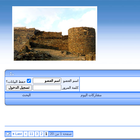
اسم العضو
حفظ البيانات؟
كلمة المرور
مشاركات اليوم
البحث
صفحة 1 من 20
1
2
3
11
>
Last
»