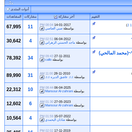
أدوات المنتدى
التقييم
آخر مشاركة
مشاركات
المشاهدات
08:04 PM
14-01-2017
)
2
1
67,995
11
بواسطة
صبي العناصي
02:51 PM
06-04-2012
30,642
4
بواسطة
ماجد الحسني الزهراني
¤*~ رجال من ذاكرة تاريخ بني حسن ~*¤ô§ô¤*~(محمد المالحي)
09:43 PM
27-11-2011
78,392
34
بواسطة
callo
11:00 AM
28-11-2010
89,990
31
بواسطة
♫♫ عاشق الديره ♫♫
08:44 PM
06-04-2025
22,312
10
بواسطة
Mansour Al-zahrani
01:30 AM
27-05-2023
12,602
6
بواسطة
Mansour Al-zahrani
01:59 PM
15-07-2022
10,564
4
بواسطة
شاذان اليحمدي
02:02 PM
17-11-2019