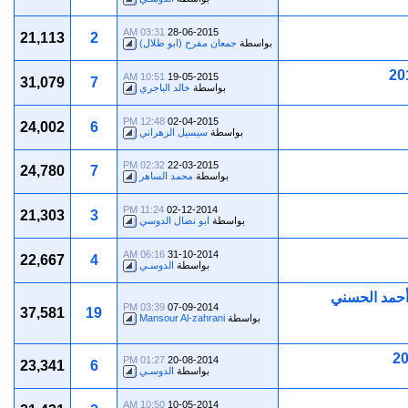
03:31 AM
28-06-2015
21,113
2
بواسطة
جمعان مفرح (ابو طلال)
10:51 AM
19-05-2015
31,079
7
بواسطة
خالد الباجري
12:48 PM
02-04-2015
24,002
6
بواسطة
سيسيل الزهراني
02:32 PM
22-03-2015
24,780
7
بواسطة
محمد الساهر
11:24 PM
02-12-2014
21,303
3
بواسطة
ابو نضال الدوسي
06:16 AM
31-10-2014
22,667
4
بواسطة
الدوسـي
أحمد الحسني
03:39 PM
07-09-2014
37,581
19
بواسطة
Mansour Al-zahrani
01:27 PM
20-08-2014
23,341
6
بواسطة
الدوسـي
10:50 AM
10-05-2014