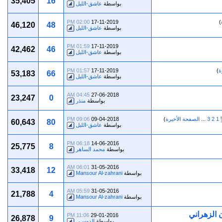
35,405
16
بواسطة
عاشق-الليل
02:00 PM
17-11-2019
)
46,120
48
بواسطة
عاشق-الليل
01:59 PM
17-11-2019
42,462
46
بواسطة
عاشق-الليل
ة
)
17-11-2019
01:57 PM
53,183
66
بواسطة
عاشق-الليل
04:45 AM
27-06-2018
23,247
0
بواسطة
منذر
1
2
3
...
الصفحة الأخيرة
)
09-04-2018
09:06 PM
60,643
80
بواسطة
عاشق-الليل
06:18 PM
14-06-2016
25,775
8
بواسطة
محمد الساهر
06:01 AM
31-05-2016
33,418
12
بواسطة
Mansour Al-zahrani
05:59 AM
31-05-2016
21,788
4
بواسطة
Mansour Al-zahrani
 الزهراني
11:06 PM
29-01-2016
26,878
9
بواسطة
الدوسـي