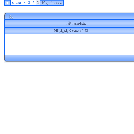
صفحة 1 من 10
1
2
3
>
Last
»
المتواجدون الآن
43 (الأعضاء 0 والزوار 43)