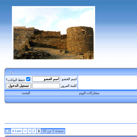
اسم العضو
حفظ البيانات؟
كلمة المرور
مشاركات اليوم
البحث
صفحة 1 من 10
1
2
3
>
Last
»