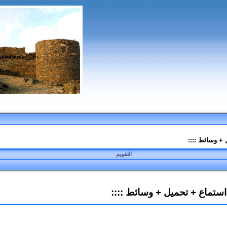
 + وسائط ::::
التقويم
استماع + تحميل + وسائط ::::