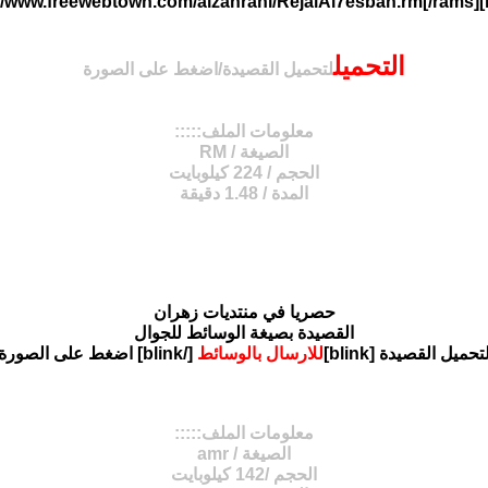
التحميل
لتحميل القصيدة/اضغط على الصورة
معلومات الملف:::::
الصيغة / RM
الحجم / 224 كيلوبايت
المدة / 1.48 دقيقة
حصريا في منتديات زهران
القصيدة بصيغة الوسائط للجوال
تحميل القصيدة [blink]
للارسال بالوسائط
[/blink] اضغط على الصورة
معلومات الملف:::::
الصيغة / amr
الحجم /142 كيلوبايت