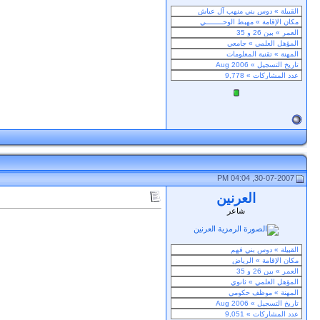
30-07-2007, 04:04 PM
العرنين
شاعر