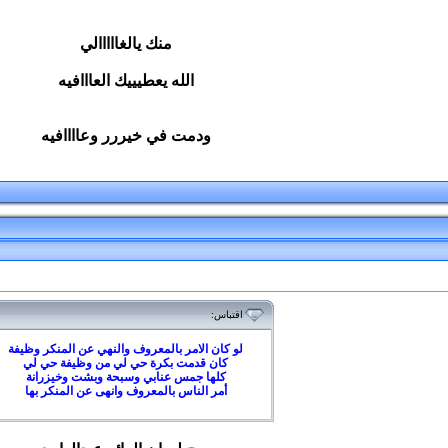
منك يالغااااالي
الله يعطيييك العااافيه
ودمت في خيررر وعاااافيه
اقتباس:
لو كان الامر بالمعروف والنهي عن المنكر وظيفة
كان قدمت بكرة حي لي من وظيفة حي لي
كلها جمس عنابي وسبحة وبشت وخيزرانة
أمر الناس بالمعروف وانهى عن المنكر بها