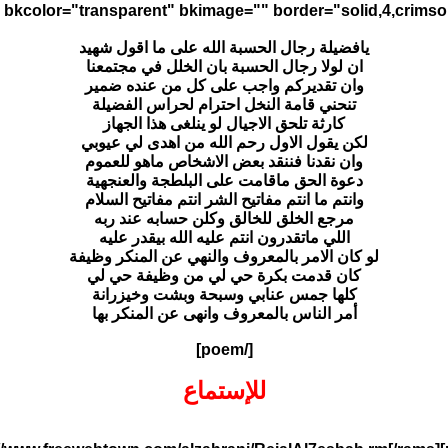
يافضيلة رجال الحسبة الله على ما اقول شهيد
ان لولا رجال الحسبة بان الخلل في مجتمعنا
وان تقديركم واجب على كل من عنده ضمير
تنحني قامة النخل احترام لحراس الفضيلة
كارثة تلحق الاجيال لو ينلغى هذا الجهاز
لكن يقول الاول رحم الله من اهدى لي عيوبي
وان نقدنا فننقد بعض الاشخاص ماهو للعموم
دعوة الحق ماقامت على البلطجة والعنجهية
وانتم ما انتم مفاتيح الشر انتم مفاتيح السلام
مرجع الخلق للخالق وكلن حسابه عند ربه
اللي ماتقدرون انتم عليه الله بيقدر عليه
لو كان الامر بالمعروف والنهي عن المنكر وظيفة
كان قدمت بكرة حي لي من وظيفة حي لي
كلها جمس عنابي وسبحة وبشت وخيزرانة
أمر الناس بالمعروف وانهى عن المنكر بها
[/poem]
للإستماع