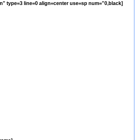
[poem=font="Simplified Arabic,5,blue,bold,normal" bkcolor="transparent" bkimage="" border="solid,4,crimson" type=3 line=0 align=center use=sp num="0,black"]