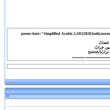
[poem=font="Simplified Arabic,5,#D22020,bold,norm
 غضابُ
مين خرابُ
[/poem]
4
#