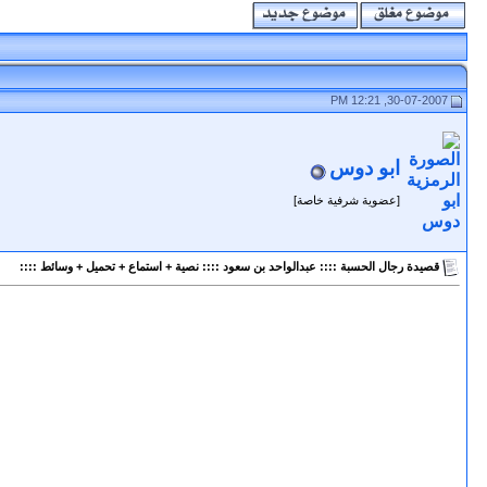
30-07-2007, 12:21 PM
ابو دوس
[عضوية شرفية خاصة]
قصيدة رجال الحسبة :::: عبدالواحد بن سعود :::: نصية + استماع + تحميل + وسائط ::::