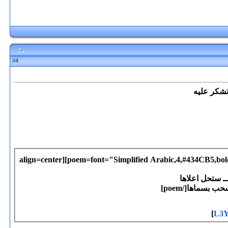
4
#
تشكر عليه
[align=center][poem=font="Simplified Arabic,4,#434CB5,bo
ــ ستحل اعلاها
بسماها[/poem]
L3