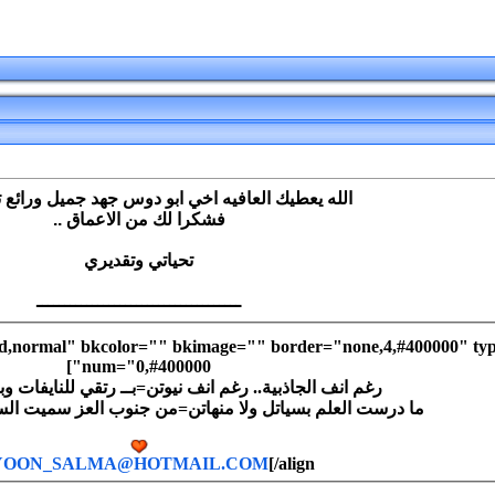
الله يعطيك العافيه اخي ابو دوس جهد جميل ورائع 
فشكرا لك من الاعماق ..
تحياتي وتقديري
ـــــــــــــــــــــــــــــــــــــ
ld,normal" bkcolor="" bkimage="" border="none,4,#400000" type
num="0,#400000"]
رغم انف الجاذبية.. رغم انف نيوتن=بــ رتقي للنايفات وب
ما درست العلم بسياتل ولا منهاتن=من جنوب العز سميت السحب 
YOON_SALMA@HOTMAIL.COM
[/align]