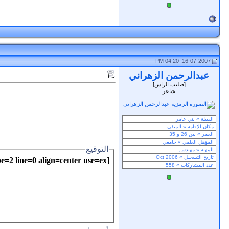
16-07-2007, 04:20 PM
عبدالرحمن الزهراني
[صليب الراس]
شاعر
التوقيع
=2 line=0 align=center use=ex