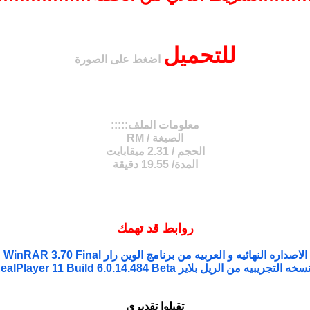
للتحميل
اضغط على الصورة
معلومات الملف:::::
الصيغة / RM
الحجم / 2.31 ميقابايت
المدة/ 19.55 دقيقة
روابط قد تهمك
الاصداره النهائيه و العربيه من برنامج الوين رار WinRAR 3.70 Final
خه التجريبيه من الريل بلاير RealPlayer 11 Build 6.0.14.484 Beta
تقبلوا تقديري