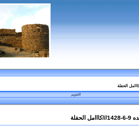
التقويم
حفلة