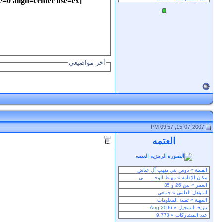
=0 align=center use=ex
أخر مواضيعي
15-07-2007, 09:57 PM
العتمه