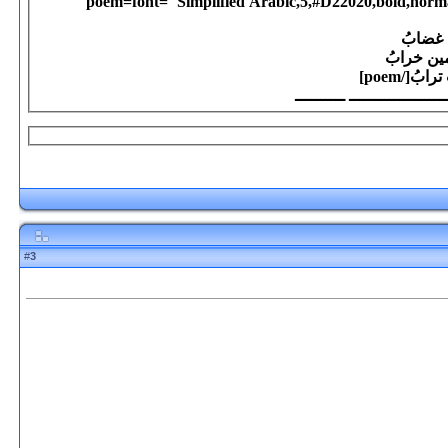
[poem=font="Simplified Arabic,5,#D22020,bold,norm
 غضابُ
مين خرابُ
[/poem]
3
#