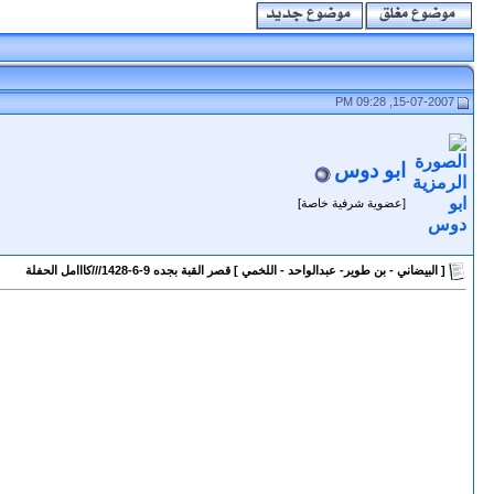
15-07-2007, 09:28 PM
ابو دوس
[عضوية شرفية خاصة]
[ البيضاني - بن طوير- عبدالواحد - اللخمي ] قصر القبة بجده 9-6-1428///كااامل الحفلة