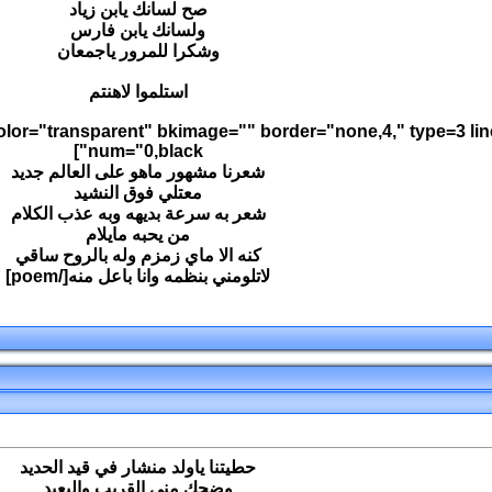
صح لسانك يابن زياد
ولسانك يابن فارس
وشكرا للمرور ياجمعان
استلموا لاهنتم
color="transparent" bkimage="" border="none,4," type=3 li
num="0,black"]
شعرنا مشهور ماهو على العالم جديد
معتلي فوق النشيد
شعر به سرعة بديهه وبه عذب الكلام
من يحبه مايلام
كنه الا ماي زمزم وله بالروح ساقي
لاتلومني بنظمه وانا باعل منه[/poem]
حطيتنا ياولد منشار في قيد الحديد
وضحك مني القريب والبعيد