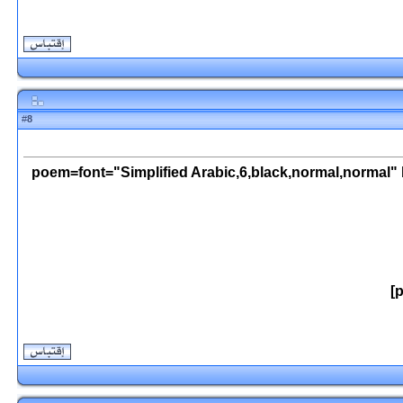
8
#
[poem=font="Simplified Arabic,6,black,normal,normal"