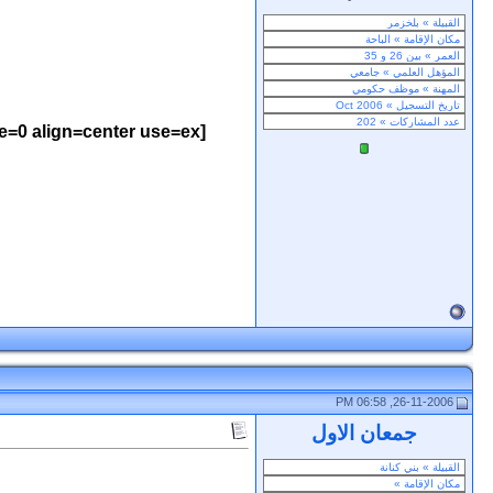
ne=0 align=center use=ex
26-11-2006, 06:58 PM
جمعان الاول