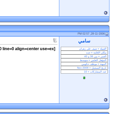
28-11-2006, 02:57 PM
سامي
 line=0 align=center use=ex