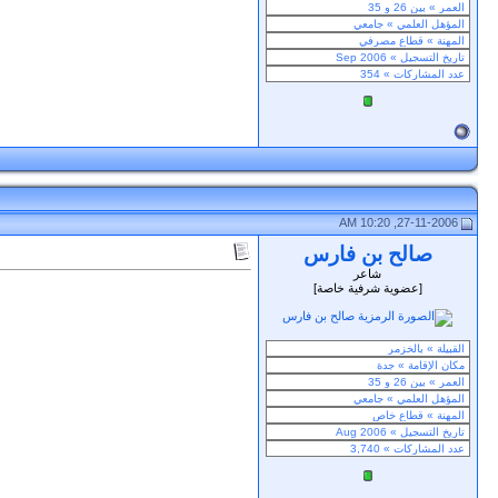
27-11-2006, 10:20 AM
صالح بن فارس
شاعر
[عضوية شرفية خاصة]