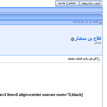
24-11-2006, 01:00 PM
فلاح بن منشار
شـاعر
الي في راسه قصايد يتفضل
[poem=font="Simplified Arabic,5,,bold,normal" bkcolor="transparent" bkimage="" border="none,4," type=3 line=0 align=center use=ex num="0,black"]