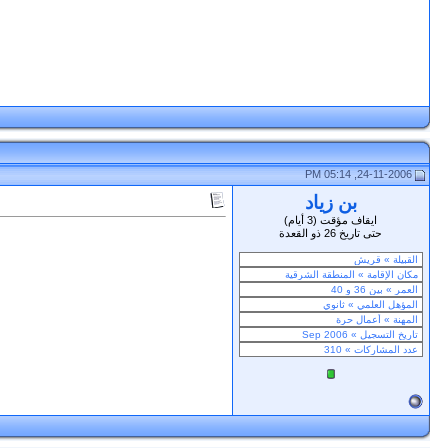
24-11-2006, 05:14 PM
بن زياد
ايقاف مؤقت (3 أيام)
حتى تاريخ 26 ذو القعدة