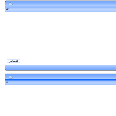
3
#
4
#