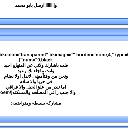
واااااااااارسل يابو محمد
 bkcolor="transparent" bkimage="" border="none,4," type=0
num="0,black"]
قلت باشارك ولاني عن المنهاج احيد
وانت ماجاء بك رعيد
ونحن من وقتاًمضى لانذل اولا نضام
في حرباً والا سلام
اما تندر من علؤ الجبل والا فراقي
والا جنب راعي المصلحه والمسكنه[/poem]
مشاركه بسيطه ومتواضعه: