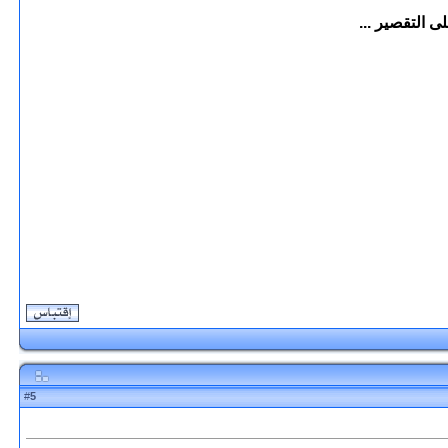
ى التقصير ...
5
#