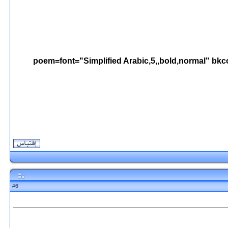
[poem=font="Simplified Arabic,5,,bold,normal" bk
6
#